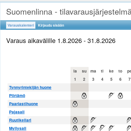
Suomenlinna - tilavarausjärjestelm
Varauskalenteri
Kirjaudu sisään
Varaus aikavälille 1.8.2026 - 31.8.2026
la
su
ma
ti
ke
to
p
1
2
3
4
5
6
7
Tynnyrintekijän huone
Piirtämö
Paarlastihuone
Pajasali
Ruutikellari
Myllysali